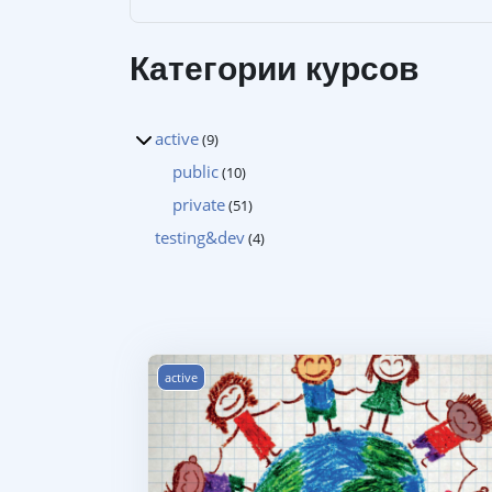
Категории курсов
active
(9)
public
(10)
private
(51)
testing&dev
(4)
Curso modelo de la OSCE sobre la lucha contr
active