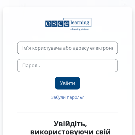
Перейти до головного вмісту
Увійти до OSC
Пропустити створення нового екаунту
Ім'я користувача або адресу ел
Пароль
Увійти
Забули пароль?
Увійдіть,
використовуючи свій