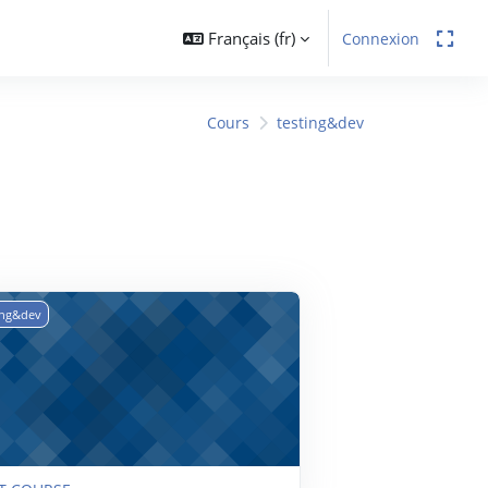
Français ‎(fr)‎
Connexion
Cours
testing&dev
T COURSE
ing&dev