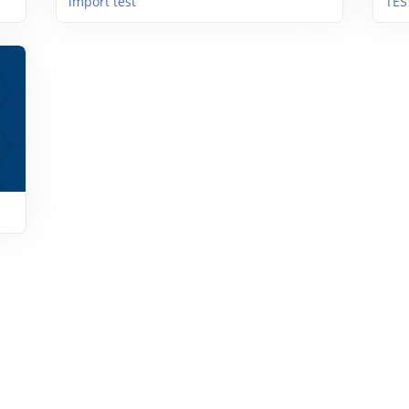
import test
TES